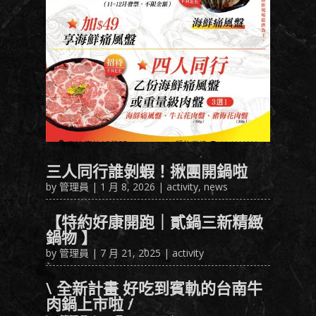
三人同行誰剝蝦！揪團開鍋啦
by
管理員
|
1 月 8, 2026
|
activity
,
news
【特約好康開跑｜貳鍋三新精緻
鍋物 】
by
管理員
|
7 月 21, 2025
|
activity
\ 全新計畫 好吃到賓軌的台南牛
肉鍋上市啦 /