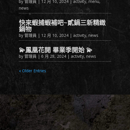
by
管理員
|
12 月 10, 2024
|
activity
,
menu
,
news
快來蝦捕蝦補吧~貳鍋三新精緻
鍋物
by
管理員
|
12 月 10, 2024
|
activity
,
news
💫鳳凰花開 畢業季開始 💫
by
管理員
|
6 月 28, 2024
|
activity
,
news
« Older Entries