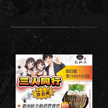
視
訊
播
放
器