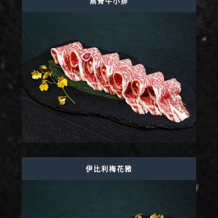
無骨牛小排
伊比利梅花豬