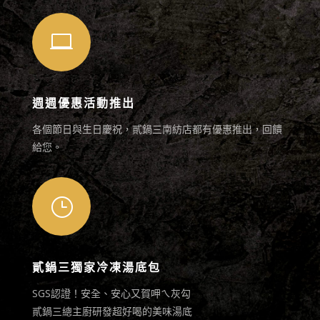

週週優惠活動推出
各個節日與生日慶祝，貳鍋三南紡店都有優惠推出，回饋
給您。
}
貳鍋三獨家冷凍湯底包
SGS認證！安全、安心又賀呷ㄟ灰勾
貳鍋三總主廚研發超好喝的美味湯底