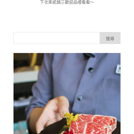
下次來貳鍋三歡迎品嚐看看～