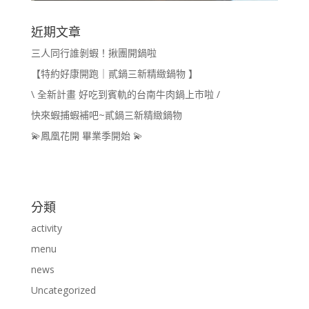
近期文章
三人同行誰剝蝦！揪團開鍋啦
【特約好康開跑｜貳鍋三新精緻鍋物 】
\ 全新計畫 好吃到賓軌的台南牛肉鍋上市啦 /
快來蝦捕蝦補吧~貳鍋三新精緻鍋物
💫鳳凰花開 畢業季開始 💫
分類
activity
menu
news
Uncategorized