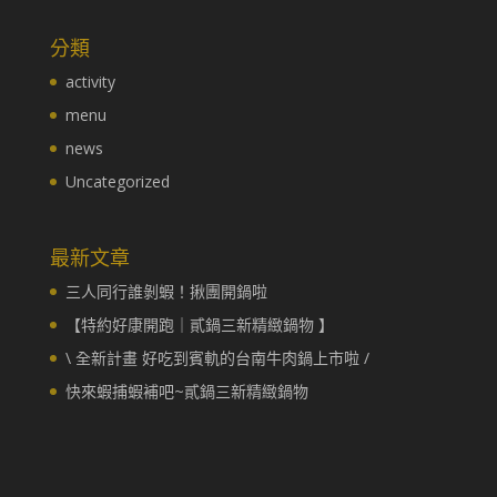
分類
activity
menu
news
Uncategorized
最新文章
三人同行誰剝蝦！揪團開鍋啦
【特約好康開跑｜貳鍋三新精緻鍋物 】
\ 全新計畫 好吃到賓軌的台南牛肉鍋上市啦 /
快來蝦捕蝦補吧~貳鍋三新精緻鍋物