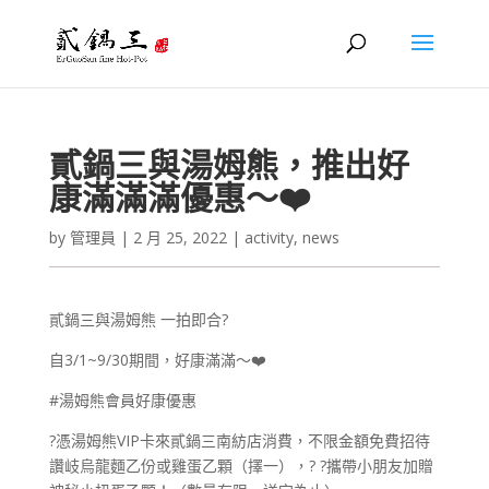
貳鍋三與湯姆熊，推出好
康滿滿滿優惠～❤️
by
管理員
|
2 月 25, 2022
|
activity
,
news
貳鍋三與湯姆熊 一拍即合?
自3/1~9/30期間，好康滿滿～❤️
#湯姆熊會員好康優惠
?憑湯姆熊VIP卡來貳鍋三南紡店消費，不限金額免費招待
讚岐烏龍麵乙份或雞蛋乙顆（擇一），? ?攜帶小朋友加贈