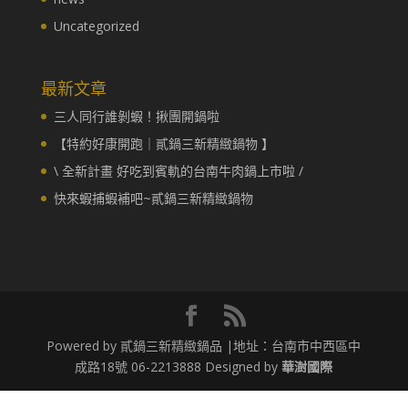
Uncategorized
最新文章
三人同行誰剝蝦！揪團開鍋啦
【特約好康開跑｜貳鍋三新精緻鍋物 】
\ 全新計畫 好吃到賓軌的台南牛肉鍋上市啦 /
快來蝦捕蝦補吧~貳鍋三新精緻鍋物
Powered by 貳鍋三新精緻鍋品 |地址：台南市中西區中
成路18號 06-2213888 Designed by
華澍國際