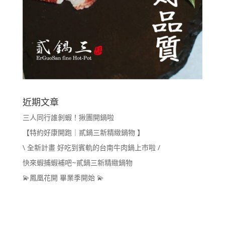
近期文章
三人同行誰剝蝦！揪團開鍋啦
【特約好康開跑｜貳鍋三新精緻鍋物 】
\ 全新計畫 好吃到賓軌的台南牛肉鍋上市啦 /
快來蝦捕蝦補吧~貳鍋三新精緻鍋物
💫鳳凰花開 畢業季開始 💫