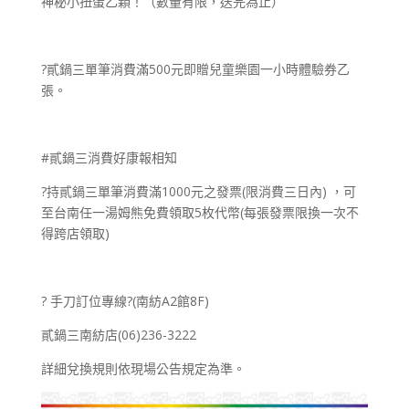
神秘小扭蛋乙顆！（數量有限，送完為止）
?貳鍋三單筆消費滿500元即贈兒童樂園一小時體驗券乙
張。
#貳鍋三消費好康報相知
?持貳鍋三單筆消費滿1000元之發票(限消費三日內) ，可
至台南任一湯姆熊免費領取5枚代幣(每張發票限換一次不
得跨店領取)
? 手刀訂位專線?(南紡A2館8F)
貳鍋三南紡店(06)236-3222
詳細兌換規則依現場公告規定為準。